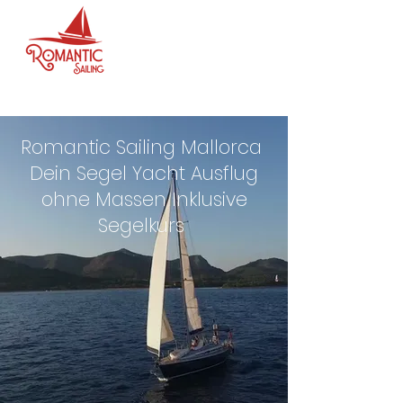
Romantic Sailing Mallorca
Dein Segel Yacht Ausflug
ohne Massen Inklusive
Segelkurs