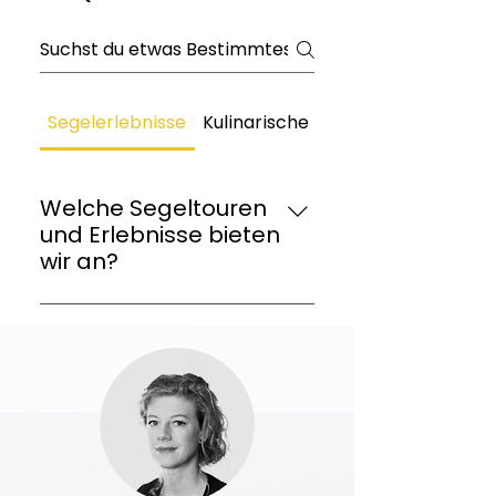
Segelerlebnisse
Kulinarische Highlights
Welche Segeltouren
und Erlebnisse bieten
wir an?
Wir bieten eine Vielzahl von
Segeltouren auf Mallorca an,
darunter romantische Dinner-
Törns, Tagesausflüge und
Segeltrainings. Besonders
beliebt ist unsere Tapas- und
Wein-Tour, die von 11 bis 15 Uhr
oder von 16 bis 20 Uhr