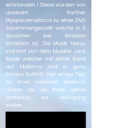
entstanden ! Diese wurden von
unserem Partner
Myspacemallorca zu einer DVD
zusammengestellt welche in 5
Sprachen bei Amazon
erhältlich ist. Die Musik hierzu
stammt von dem Musiker Jack
Bauer welcher mit seiner Band
auf Mallorca und in ganz
Europa Auftritt. Hier einige Tips
für Ihren nächsten Mallorca
Urlaub die wir Ihnen gerne
kostenlos zur verfügung
stellen.