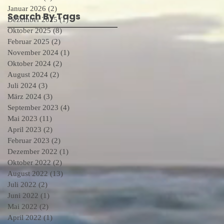
Januar 2026
(2)
2 Beiträge
Search By Tags
Dezember 2025
(1)
1 Beitrag
Oktober 2025
(8)
8 Beiträge
Februar 2025
(2)
2 Beiträge
November 2024
(1)
1 Beitrag
Oktober 2024
(2)
2 Beiträge
August 2024
(2)
2 Beiträge
Juli 2024
(3)
3 Beiträge
März 2024
(3)
3 Beiträge
September 2023
(4)
4 Beiträge
Mai 2023
(11)
11 Beiträge
April 2023
(2)
2 Beiträge
Februar 2023
(2)
2 Beiträge
Dezember 2022
(1)
1 Beitrag
Oktober 2022
(2)
2 Beiträge
August 2022
(13)
13 Beiträge
Juli 2022
(2)
2 Beiträge
Juni 2022
(1)
1 Beitrag
Mai 2022
(2)
2 Beiträge
April 2022
(1)
1 Beitrag