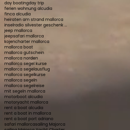
day boating
day trip
ferien wohnung alcudia
finca alcudia
heiraten am strand mallorca
inselradio silvester geschenk 2015
jeep mallorca
jeepsafari mallorca
kojencharter mallorca
mallorca boat
mallorca gutschein
mallorca norden
mallorca segel kurse
mallorca segelausflug
mallorca segelkurse
mallorca segeln
mallorca segelreise
mit segeln mallorca
motorboot alcudia
motoryacht mallorca
rent a boat alcudia
rent a boat in mallorca
rent a boat port adriano
safari mallorca
sailing Majorca
sailing Majorca Yacht Charter Mallorca