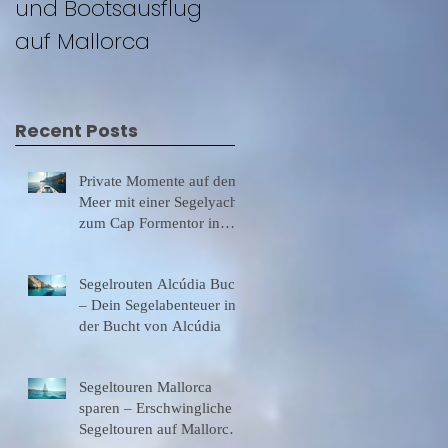
und Bootsausflug
auf Mallorca
auf Mallorca
Recent Posts
Private Momente auf dem
Meer mit einer Segelyacht
zum Cap Formentor in
einsamer Bucht baden,
lecker Essen
Segelrouten Alcúdia Bucht
– Dein Segelabenteuer in
der Bucht von Alcúdia
Segeltouren Mallorca
sparen – Erschwingliche
Segeltouren auf Mallorca