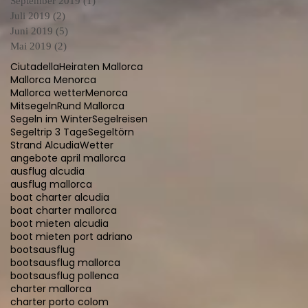
September 2019
(1)
1 Beitrag
Juli 2019
(2)
2 Beiträge
Juni 2019
(5)
5 Beiträge
Mai 2019
(2)
2 Beiträge
Ciutadella
Heiraten Mallorca
Mallorca Menorca
Mallorca wetter
Menorca
Mitsegeln
Rund Mallorca
Segeln im Winter
Segelreisen
Segeltrip 3 Tage
Segeltörn
Strand Alcudia
Wetter
angebote april mallorca
ausflug alcudia
ausflug mallorca
boat charter alcudia
boat charter mallorca
boot mieten alcudia
boot mieten port adriano
bootsausflug
bootsausflug mallorca
bootsausflug pollenca
charter mallorca
charter porto colom