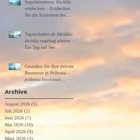
Segelabenteuer Alcúdia
entdecken – Entdecken
Sie die Schönheit der
Alcúdia-Bucht
Tagescharter ab Alcúdia:
alcúdia segeltag planen –
Ein Tag auf See
Gestalten Sie Ihre private
Bootstour in Pollensa –
pollensa bootstour
exklusiv
Archive
August 2026
(5)
5 Beiträge
Juli 2026
(2)
2 Beiträge
Juni 2026
(7)
7 Beiträge
Mai 2026
(10)
10 Beiträge
April 2026
(9)
9 Beiträge
März 2026
(3)
3 Beiträge