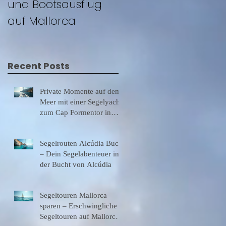
und Bootsausflug
auf Mallorca
auf Mallorca
Recent Posts
Private Momente auf dem
Meer mit einer Segelyacht
zum Cap Formentor in
einsamer Bucht baden,
lecker Essen
Segelrouten Alcúdia Bucht
– Dein Segelabenteuer in
der Bucht von Alcúdia
Segeltouren Mallorca
sparen – Erschwingliche
Segeltouren auf Mallorca