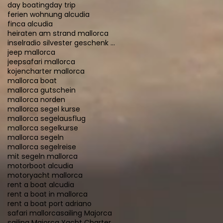
day boating
day trip
ferien wohnung alcudia
finca alcudia
heiraten am strand mallorca
inselradio silvester geschenk 2015
jeep mallorca
jeepsafari mallorca
kojencharter mallorca
mallorca boat
mallorca gutschein
mallorca norden
mallorca segel kurse
mallorca segelausflug
mallorca segelkurse
mallorca segeln
mallorca segelreise
mit segeln mallorca
motorboot alcudia
motoryacht mallorca
rent a boat alcudia
rent a boat in mallorca
rent a boat port adriano
safari mallorca
sailing Majorca
sailing Majorca Yacht Charter Mallorca