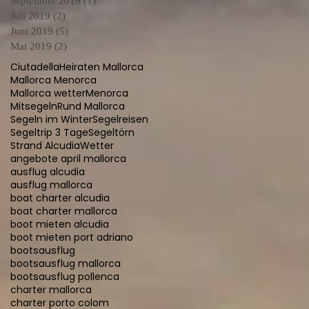
September 2019
(1)
1 Beitrag
Juli 2019
(2)
2 Beiträge
Juni 2019
(5)
5 Beiträge
Mai 2019
(2)
2 Beiträge
Ciutadella
Heiraten Mallorca
Mallorca Menorca
Mallorca wetter
Menorca
Mitsegeln
Rund Mallorca
Segeln im Winter
Segelreisen
Segeltrip 3 Tage
Segeltörn
Strand Alcudia
Wetter
angebote april mallorca
ausflug alcudia
ausflug mallorca
boat charter alcudia
boat charter mallorca
boot mieten alcudia
boot mieten port adriano
bootsausflug
bootsausflug mallorca
bootsausflug pollenca
charter mallorca
charter porto colom