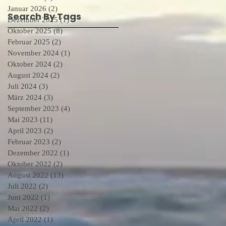
Januar 2026
(2)
2 Beiträge
Search By Tags
Dezember 2025
(1)
1 Beitrag
Oktober 2025
(8)
8 Beiträge
Februar 2025
(2)
2 Beiträge
November 2024
(1)
1 Beitrag
Oktober 2024
(2)
2 Beiträge
August 2024
(2)
2 Beiträge
Juli 2024
(3)
3 Beiträge
März 2024
(3)
3 Beiträge
September 2023
(4)
4 Beiträge
Mai 2023
(11)
11 Beiträge
April 2023
(2)
2 Beiträge
Februar 2023
(2)
2 Beiträge
Dezember 2022
(1)
1 Beitrag
Oktober 2022
(2)
2 Beiträge
August 2022
(13)
13 Beiträge
Juli 2022
(2)
2 Beiträge
Juni 2022
(1)
1 Beitrag
Mai 2022
(2)
2 Beiträge
April 2022
(1)
1 Beitrag