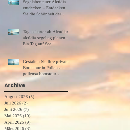
Segelabenteuer Alcúdia
entdecken – Entdecken
Sie die Schönheit der
Alcúdia-Bucht
Tagescharter ab Alcúdia:
alcúdia segeltag planen –
Ein Tag auf See
Gestalten Sie Ihre private
Bootstour in Pollensa –
pollensa bootstour
exklusiv
Archive
August 2026
(5)
5 Beiträge
Juli 2026
(2)
2 Beiträge
Juni 2026
(7)
7 Beiträge
Mai 2026
(10)
10 Beiträge
April 2026
(9)
9 Beiträge
März 2026
(3)
3 Beiträge