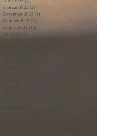
April 2023
(2)
2 Beiträge
Februar 2023
(2)
2 Beiträge
Dezember 2022
(1)
1 Beitrag
Oktober 2022
(2)
2 Beiträge
August 2022
(13)
13 Beiträge
Juli 2022
(2)
2 Beiträge
Juni 2022
(1)
1 Beitrag
Mai 2022
(2)
2 Beiträge
April 2022
(1)
1 Beitrag
März 2022
(3)
3 Beiträge
Februar 2022
(4)
4 Beiträge
Oktober 2021
(2)
2 Beiträge
September 2021
(1)
1 Beitrag
Juni 2021
(3)
3 Beiträge
Mai 2021
(4)
4 Beiträge
April 2021
(1)
1 Beitrag
März 2021
(6)
6 Beiträge
Februar 2021
(5)
5 Beiträge
Dezember 2020
(2)
2 Beiträge
September 2020
(1)
1 Beitrag
Juli 2020
(3)
3 Beiträge