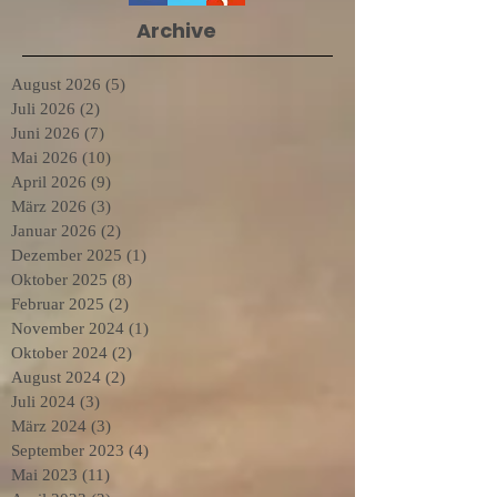
Archive
August 2026
(5)
5 Beiträge
Juli 2026
(2)
2 Beiträge
Juni 2026
(7)
7 Beiträge
Mai 2026
(10)
10 Beiträge
April 2026
(9)
9 Beiträge
März 2026
(3)
3 Beiträge
Januar 2026
(2)
2 Beiträge
Dezember 2025
(1)
1 Beitrag
Oktober 2025
(8)
8 Beiträge
Februar 2025
(2)
2 Beiträge
November 2024
(1)
1 Beitrag
Oktober 2024
(2)
2 Beiträge
August 2024
(2)
2 Beiträge
Juli 2024
(3)
3 Beiträge
März 2024
(3)
3 Beiträge
September 2023
(4)
4 Beiträge
Mai 2023
(11)
11 Beiträge