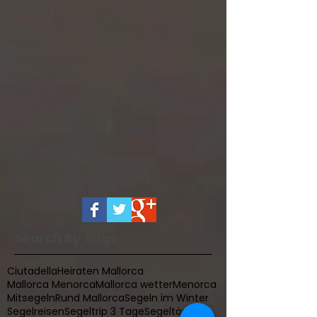
Juni 2020
(2)
2 Beiträge
April 2020
(3)
3 Beiträge
März 2020
(3)
3 Beiträge
Februar 2020
(2)
2 Beiträge
Januar 2020
(7)
7 Beiträge
Dezember 2019
(1)
1 Beitrag
November 2019
(2)
2 Beiträge
Oktober 2019
(3)
3 Beiträge
September 2019
(1)
1 Beitrag
Juli 2019
(2)
2 Beiträge
Juni 2019
(5)
5 Beiträge
Mai 2019
(2)
2 Beiträge
Search By Tags
Ciutadella
Heiraten Mallorca
Mallorca Menorca
Mallorca wetter
Menorca
Mitsegeln
Rund Mallorca
Segeln im Winter
Segelreisen
Segeltrip 3 Tage
Segeltörn