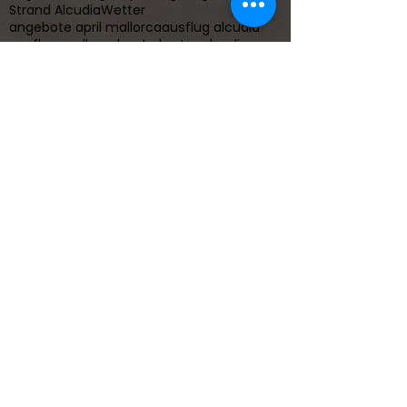
Strand Alcudia
Wetter
angebote april mallorca
ausflug alcudia
ausflug mallorca
boat charter alcudia
boat charter mallorca
boot mieten alcudia
boot mieten port adriano
bootsausflug
bootsausflug mallorca
bootsausflug pollenca
charter mallorca
charter porto colom
day boating
day trip
ferien wohnung alcudia
finca alcudia
heiraten am strand mallorca
inselradio silvester geschenk 2015
jeep mallorca
jeepsafari mallorca
kojencharter mallorca
mallorca boat
mallorca gutschein
mallorca norden
mallorca segel kurse
mallorca segelausflug
mallorca segelkurse
mallorca segeln
mallorca segelreise
mit segeln mallorca
motorboot alcudia
motoryacht mallorca
rent a boat alcudia
rent a boat in mallorca
rent a boat port adriano
safari mallorca
sailing Majorca
sailing Majorca Yacht Charter Mallorca
sailing Mallorca
segel schule