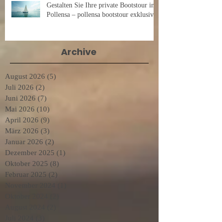
Gestalten Sie Ihre private Bootstour in
Pollensa – pollensa bootstour exklusiv
Archive
August 2026
(5)
5 Beiträge
Juli 2026
(2)
2 Beiträge
Juni 2026
(7)
7 Beiträge
Mai 2026
(10)
10 Beiträge
April 2026
(9)
9 Beiträge
März 2026
(3)
3 Beiträge
Januar 2026
(2)
2 Beiträge
Dezember 2025
(1)
1 Beitrag
Oktober 2025
(8)
8 Beiträge
Februar 2025
(2)
2 Beiträge
November 2024
(1)
1 Beitrag
Oktober 2024
(2)
2 Beiträge
August 2024
(2)
2 Beiträge
Juli 2024
(3)
3 Beiträge