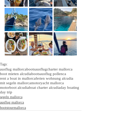
Tags:
ausflug mallorca
bootsausflug
charter mallorca
boot mieten alcudia
bootsausflug pollenca
rent a boat in mallorca
ferien wohnung alcudia
mit segeln mallorca
motoryacht mallorca
motorboot alcudia
boat charter alcudia
day boating
day trip
segeln mallorca
ausflug mallorca
bootstourmallorca