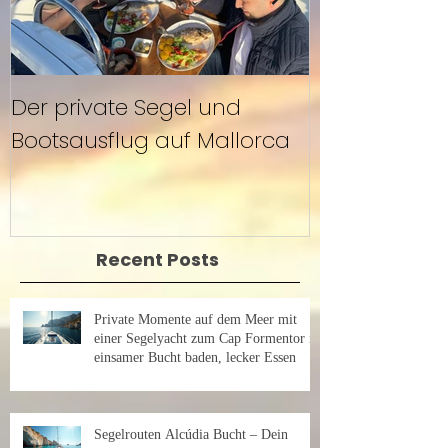
Der private Segel und
Segeln mit F
Bootsausflug auf Mallorca
Mallorca
Recent Posts
Private Momente auf dem Meer mit
einer Segelyacht zum Cap Formentor in
einsamer Bucht baden, lecker Essen
Segelrouten Alcúdia Bucht – Dein