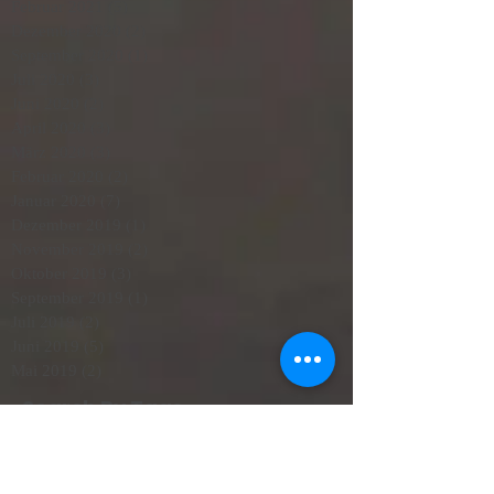
Februar 2021
(5)
5 Beiträge
Dezember 2020
(2)
2 Beiträge
September 2020
(1)
1 Beitrag
Juli 2020
(3)
3 Beiträge
Juni 2020
(2)
2 Beiträge
April 2020
(3)
3 Beiträge
März 2020
(3)
3 Beiträge
Februar 2020
(2)
2 Beiträge
Januar 2020
(7)
7 Beiträge
Dezember 2019
(1)
1 Beitrag
November 2019
(2)
2 Beiträge
Oktober 2019
(3)
3 Beiträge
September 2019
(1)
1 Beitrag
Juli 2019
(2)
2 Beiträge
Juni 2019
(5)
5 Beiträge
Mai 2019
(2)
2 Beiträge
Search By Tags
Ciutadella
Heiraten Mallorca
Mallorca Menorca
Mallorca wetter
Menorca