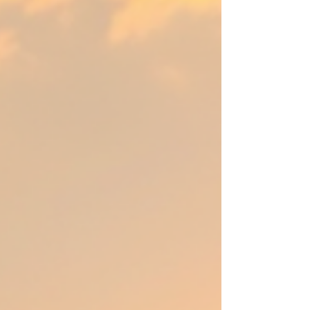
Realität bei einer private Bootstour Mallorca. Ich
nehme Sie mit auf eine Reise, die zeigt, warum
eine private Bootstour in Pollensa genau das
Richtige für Sie ist – egal ob Sie Romantik,
Abenteuer oder einfach nur Entspannung suchen.
Warum private Bootstouren Mallorca so besonders
sind