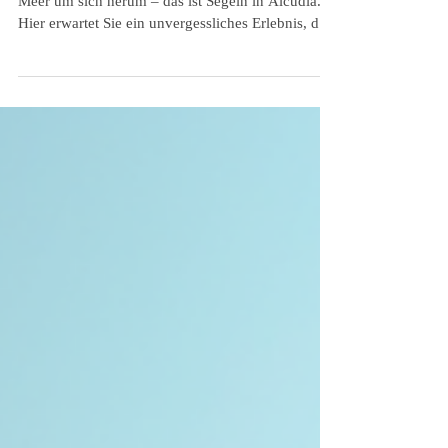
Tagescharter Segeln Alcúdia: Ein Erlebnis
Ein Tag auf dem Wasser, die Sonne im Gesicht, das
Meer um sich herum – das ist Segeln in Alcúdia.
Hier erwartet Sie ein unvergessliches Erlebnis, das
Sie so schnell nicht vergessen werden. Ob Sie zu
zweit, mit Freunden oder in einer kleinen Gruppe
unterwegs sind – ein Tagescharter in Alcúdia bietet
für jeden das Richtige. Ich nehme Sie mit auf eine
Reise, die zeigt, warum Segeln hier so besonders
ist. Warum Tagescharter Segeln Alcúdia so beliebt
ist Alcúdia liegt an der Nordk