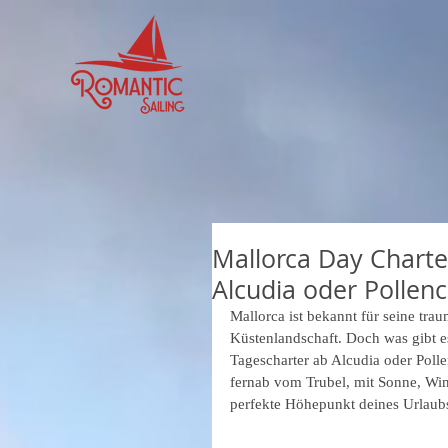
Mallorca Day Charte
Alcudia oder Pollen
Mallorca ist bekannt für seine tra
Küstenlandschaft. Doch was gibt e
Tagescharter ab Alcudia oder Poll
fernab vom Trubel, mit Sonne, Win
perfekte Höhepunkt deines Urlaubs