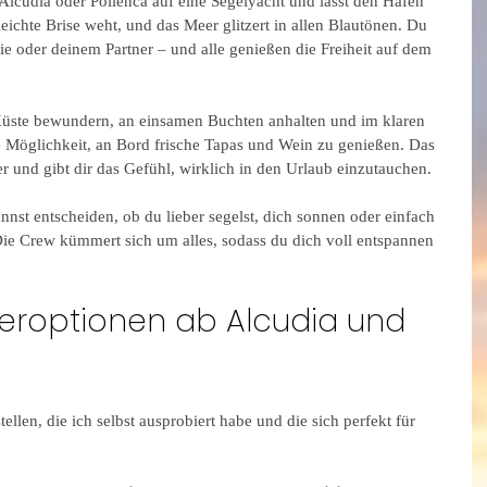
n Alcudia oder Pollenca auf eine Segelyacht und lässt den Hafen 
 leichte Brise weht, und das Meer glitzert in allen Blautönen. Du 
e oder deinem Partner – und alle genießen die Freiheit auf dem 
Küste bewundern, an einsamen Buchten anhalten und im klaren 
 Möglichkeit, an Bord frische Tapas und Wein zu genießen. Das 
 und gibt dir das Gefühl, wirklich in den Urlaub einzutauchen.
annst entscheiden, ob du lieber segelst, dich sonnen oder einfach 
ie Crew kümmert sich um alles, sodass du dich voll entspannen 
teroptionen ab Alcudia und 
llen, die ich selbst ausprobiert habe und die sich perfekt für 