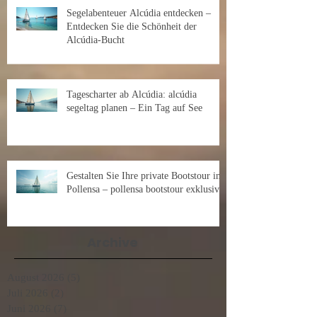
Segelabenteuer Alcúdia entdecken –
Entdecken Sie die Schönheit der
Alcúdia-Bucht
Tagescharter ab Alcúdia: alcúdia
segeltag planen – Ein Tag auf See
Gestalten Sie Ihre private Bootstour in
Pollensa – pollensa bootstour exklusiv
Archive
August 2026
(5)
5 Beiträge
Juli 2026
(2)
2 Beiträge
Juni 2026
(7)
7 Beiträge