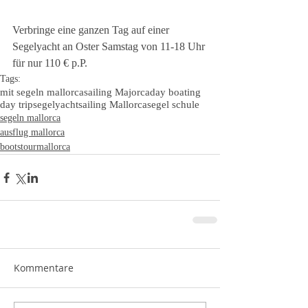
Verbringe eine ganzen Tag auf einer 
Segelyacht an Oster Samstag von 11-18 Uhr 
für nur 110 € p.P.
Tags:
mit segeln mallorca
sailing Majorca
day boating
day trip
segelyacht
sailing Mallorca
segel schule
segeln mallorca
ausflug mallorca
bootstourmallorca
Kommentare