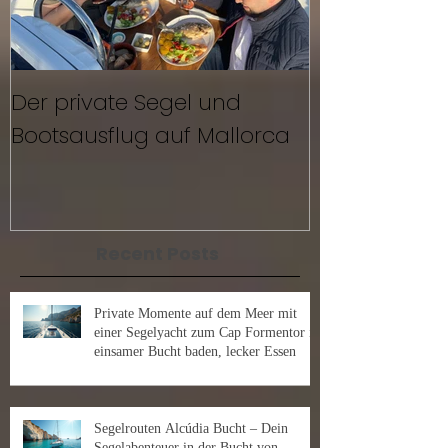
Der private Segel und
Segeln mit F
Bootsausflug auf Mallorca
Mallorca
Recent Posts
Private Momente auf dem Meer mit
einer Segelyacht zum Cap Formentor in
einsamer Bucht baden, lecker Essen
Segelrouten Alcúdia Bucht – Dein
Segelabenteuer in der Bucht von