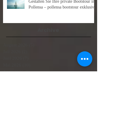
Gestalten Sie Ihre private Bootstour in
Pollensa – pollensa bootstour exklusiv
Archive
August 2026
(5)
5 Beiträge
Juli 2026
(2)
2 Beiträge
Juni 2026
(7)
7 Beiträge
Mai 2026
(10)
10 Beiträge
April 2026
(9)
9 Beiträge
März 2026
(3)
3 Beiträge
Januar 2026
(2)
2 Beiträge
Dezember 2025
(1)
1 Beitrag
Oktober 2025
(8)
8 Beiträge
Februar 2025
(2)
2 Beiträge
November 2024
(1)
1 Beitrag
Oktober 2024
(2)
2 Beiträge
August 2024
(2)
2 Beiträge
Juli 2024
(3)
3 Beiträge