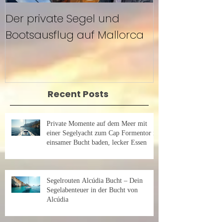
Der private Segel und
Segeln mit F
Bootsausflug auf Mallorca
Mallorca
Recent Posts
Private Momente auf dem Meer mit
einer Segelyacht zum Cap Formentor in
einsamer Bucht baden, lecker Essen
Segelrouten Alcúdia Bucht – Dein
Segelabenteuer in der Bucht von
Alcúdia