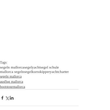
Tags:
segeln mallorca
segelyacht
segel schule
mallorca segeln
segelkurs
skipper
yachtcharter
segeln mallorca
ausflug mallorca
bootstourmallorca