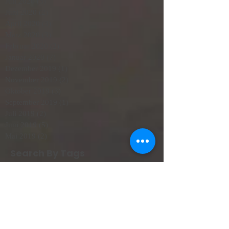
Juli 2020
(3)
3 Beiträge
Juni 2020
(2)
2 Beiträge
April 2020
(3)
3 Beiträge
März 2020
(3)
3 Beiträge
Februar 2020
(2)
2 Beiträge
Januar 2020
(7)
7 Beiträge
Dezember 2019
(1)
1 Beitrag
November 2019
(2)
2 Beiträge
Oktober 2019
(3)
3 Beiträge
September 2019
(1)
1 Beitrag
Juli 2019
(2)
2 Beiträge
Juni 2019
(5)
5 Beiträge
Mai 2019
(2)
2 Beiträge
Search By Tags
Ciutadella
Heiraten Mallorca
Mallorca Menorca
Mallorca wetter
Menorca
Mitsegeln
Rund Mallorca
Segeln im Winter
Segelreisen
Segeltrip 3 Tage
Segeltörn
Strand Alcudia
Wetter
angebote april mallorca
ausflug alcudia