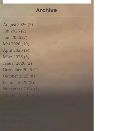
Archive
August 2026
(5)
5 Beiträge
Juli 2026
(2)
2 Beiträge
Juni 2026
(7)
7 Beiträge
Mai 2026
(10)
10 Beiträge
April 2026
(9)
9 Beiträge
März 2026
(3)
3 Beiträge
Januar 2026
(2)
2 Beiträge
Dezember 2025
(1)
1 Beitrag
Oktober 2025
(8)
8 Beiträge
Februar 2025
(2)
2 Beiträge
November 2024
(1)
1 Beitrag
Oktober 2024
(2)
2 Beiträge
August 2024
(2)
2 Beiträge
Juli 2024
(3)
3 Beiträge
März 2024
(3)
3 Beiträge
September 2023
(4)
4 Beiträge
Mai 2023
(11)
11 Beiträge