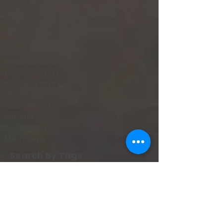
Juli 2020
(3)
3 Beiträge
Juni 2020
(2)
2 Beiträge
April 2020
(3)
3 Beiträge
März 2020
(3)
3 Beiträge
Februar 2020
(2)
2 Beiträge
Januar 2020
(7)
7 Beiträge
Dezember 2019
(1)
1 Beitrag
November 2019
(2)
2 Beiträge
Oktober 2019
(3)
3 Beiträge
September 2019
(1)
1 Beitrag
Juli 2019
(2)
2 Beiträge
Juni 2019
(5)
5 Beiträge
Mai 2019
(2)
2 Beiträge
Search By Tags
Ciutadella
Heiraten Mallorca
Mallorca Menorca
Mallorca wetter
Menorca
Mitsegeln
Rund Mallorca
Segeln im Winter
Segelreisen
Segeltrip 3 Tage
Segeltörn
Strand Alcudia
Wetter