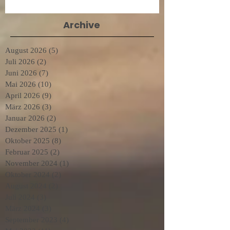
Archive
August 2026
(5)
5 Beiträge
Juli 2026
(2)
2 Beiträge
Juni 2026
(7)
7 Beiträge
Mai 2026
(10)
10 Beiträge
April 2026
(9)
9 Beiträge
März 2026
(3)
3 Beiträge
Januar 2026
(2)
2 Beiträge
Dezember 2025
(1)
1 Beitrag
Oktober 2025
(8)
8 Beiträge
Februar 2025
(2)
2 Beiträge
November 2024
(1)
1 Beitrag
Oktober 2024
(2)
2 Beiträge
August 2024
(2)
2 Beiträge
Juli 2024
(3)
3 Beiträge
März 2024
(3)
3 Beiträge
September 2023
(4)
4 Beiträge