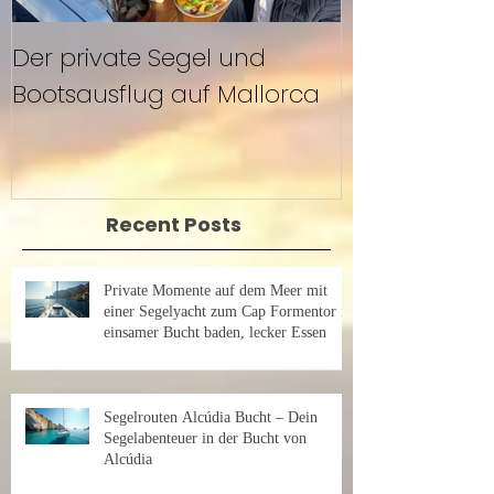
Der private Segel und
Segeln mit F
Bootsausflug auf Mallorca
Mallorca
Recent Posts
Private Momente auf dem Meer mit
einer Segelyacht zum Cap Formentor in
einsamer Bucht baden, lecker Essen
Segelrouten Alcúdia Bucht – Dein
Segelabenteuer in der Bucht von
Alcúdia